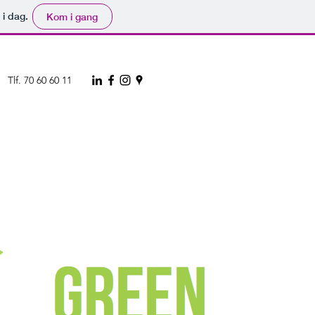
 i dag.
Kom i gang
Tlf. 70 60 60 11